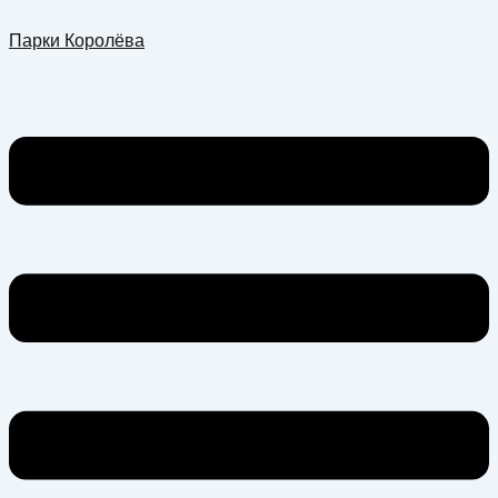
Перейти
Меню
Парки Королёва
к
содержимому