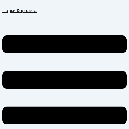
Перейти
Меню
Парки Королёва
к
содержимому