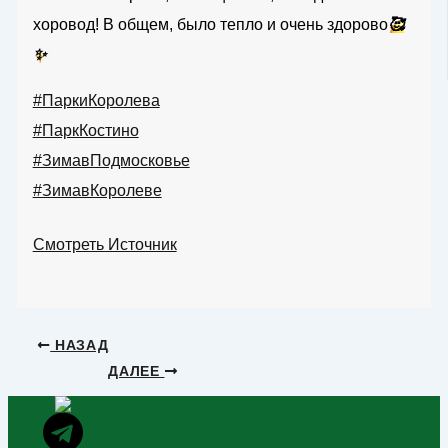
хоровод! В общем, было тепло и очень здорово
🥰
✨
#ПаркиКоролева
#ПаркКостино
#ЗимавПодмосковье
#ЗимавКоролеве
Смотреть Источник
НАЗАД
ДАЛЕЕ