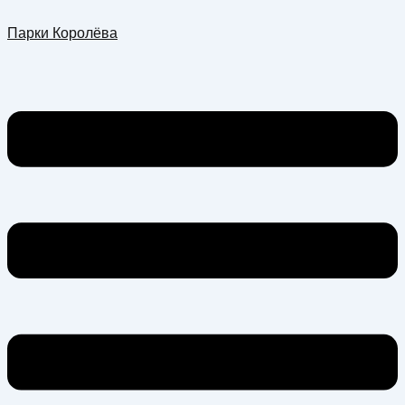
Перейти
Меню
Парки Королёва
к
содержимому