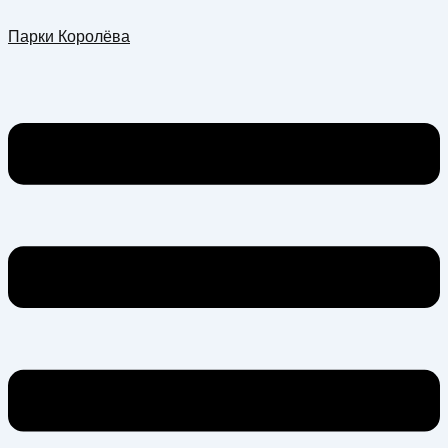
Перейти
Меню
Парки Королёва
к
содержимому