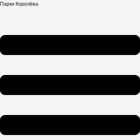
Перейти
Меню
Парки Королёва
к
содержимому