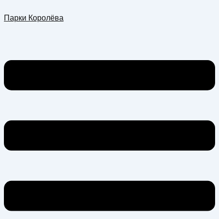
Перейти
Меню
Парки Королёва
к
содержимому