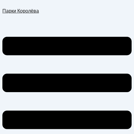
Перейти
Меню
Парки Королёва
к
содержимому