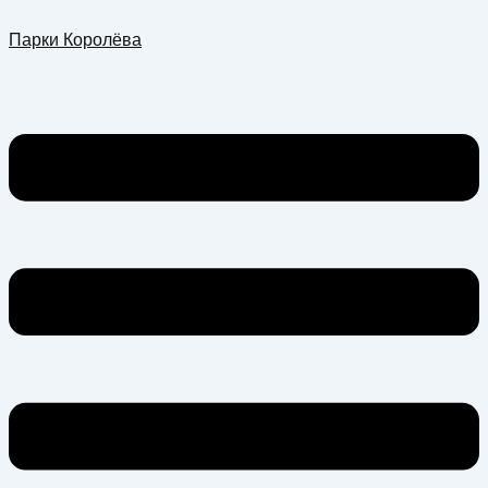
Перейти
Меню
Парки Королёва
к
содержимому