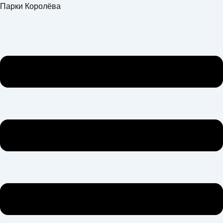
Перейти
Меню
Парки Королёва
к
содержимому