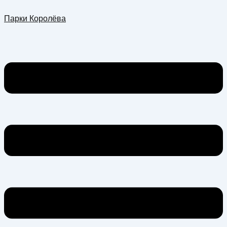
Перейти
Меню
Парки Королёва
к
содержимому