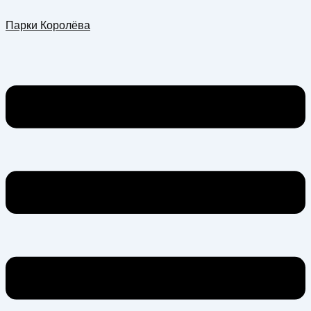
Перейти
Меню
Парки Королёва
к
содержимому