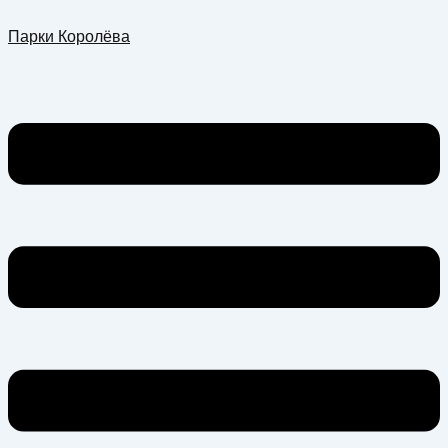
Перейти
Меню
Парки Королёва
к
содержимому