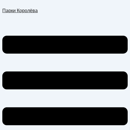
Перейти
Меню
Парки Королёва
к
содержимому