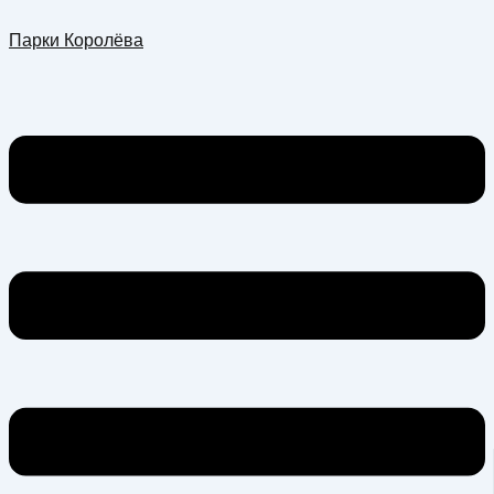
Перейти
Меню
Парки Королёва
к
содержимому