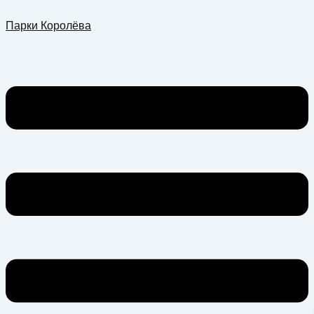
Перейти
Меню
Парки Королёва
к
содержимому