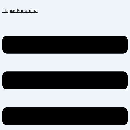
Перейти
Меню
Парки Королёва
к
содержимому