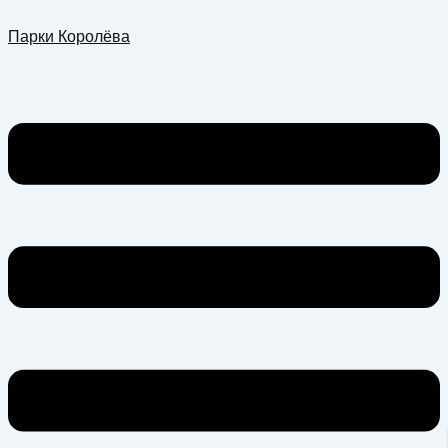
Перейти
Меню
Парки Королёва
к
содержимому