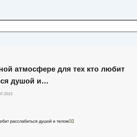
ной атмосфере для тех кто любит
ься душой и…
07.2023
юбит расслабиться душой и телом
🧘‍♀