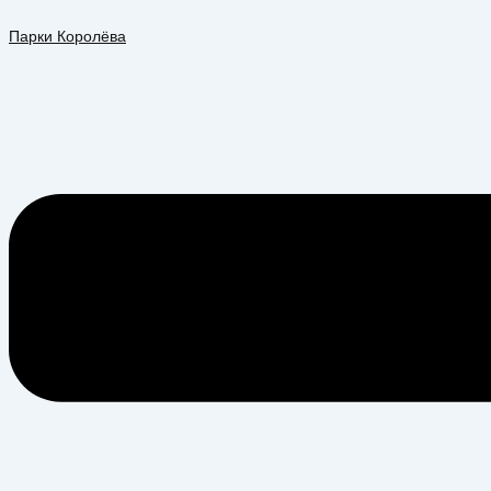
Перейти
Меню
к
Парки Королёва
содержимому