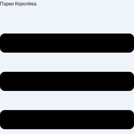
Перейти
Меню
Парки Королёва
к
содержимому