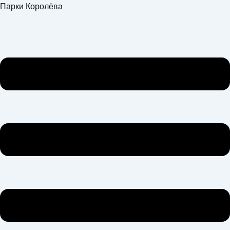
Перейти
Меню
Парки Королёва
к
содержимому