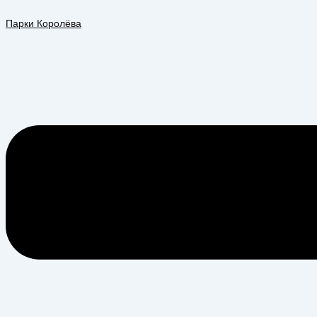
Перейти
Меню
к
Парки Королёва
содержимому