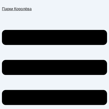
Перейти
Меню
Парки Королёва
к
содержимому