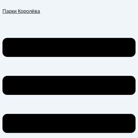
Перейти
Меню
Парки Королёва
к
содержимому