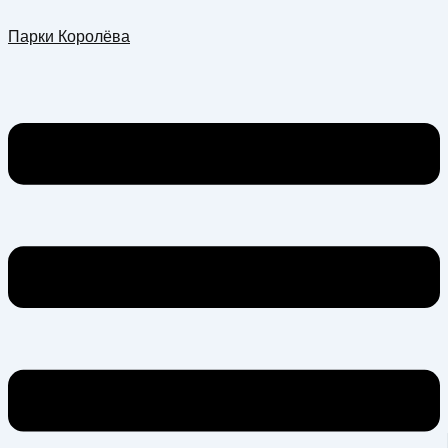
Перейти
Меню
Парки Королёва
к
содержимому