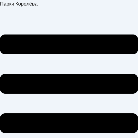
Перейти
Меню
Парки Королёва
к
содержимому