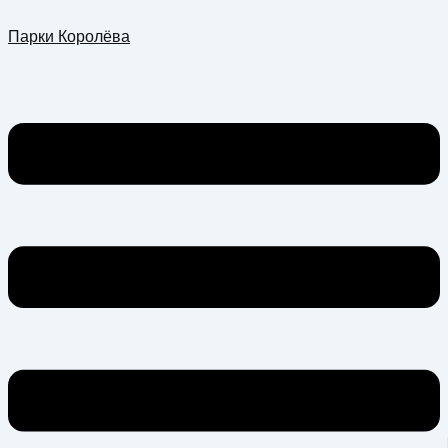
Перейти
Меню
Парки Королёва
к
содержимому