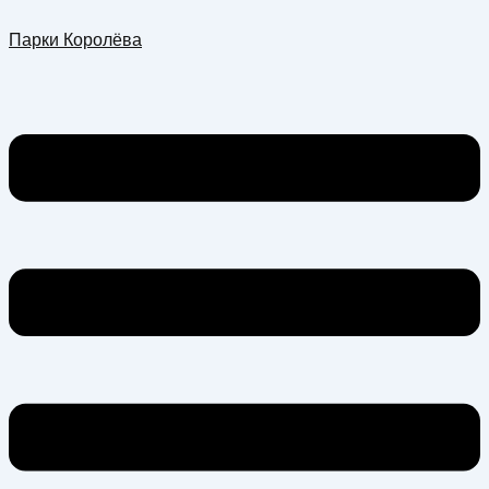
Перейти
Меню
Парки Королёва
к
содержимому