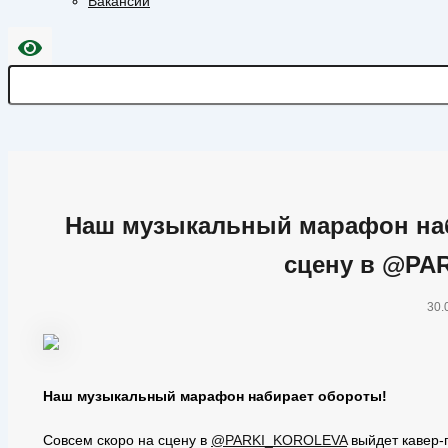
Вакансии
Наш музыкальный марафон наб
сцену в @P
30.
Наш музыкальный марафон набирает обороты!
Совсем скоро на сцену в
@PARKI_KOROLEVA
выйдет кавер-г