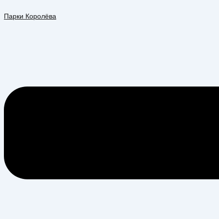
Перейти
Меню
к
Парки Королёва
содержимому