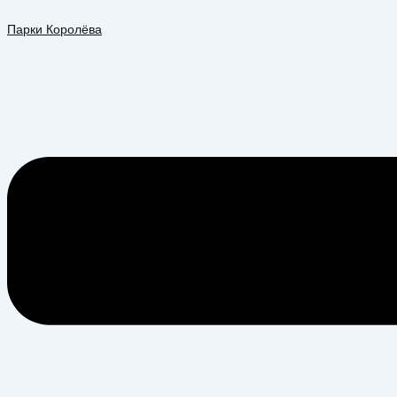
Перейти
Меню
к
Парки Королёва
содержимому