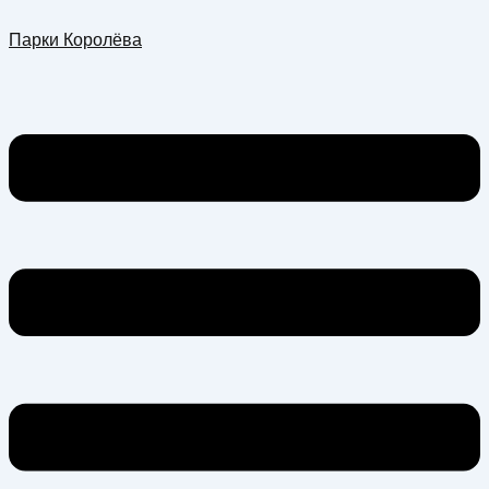
Перейти
Меню
Парки Королёва
к
содержимому