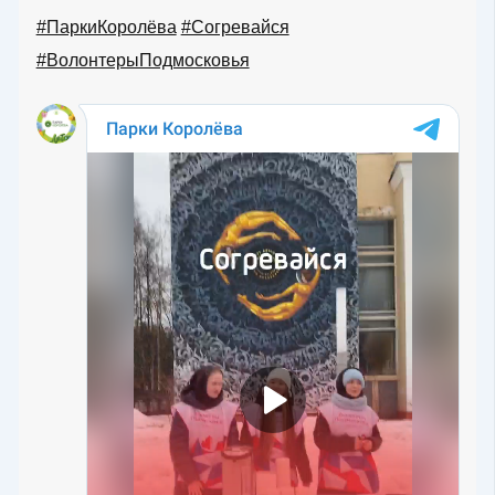
#ПаркиКоролёва
#Согревайся
#ВолонтерыПодмосковья