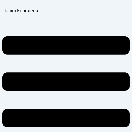
Перейти
Меню
Парки Королёва
к
содержимому