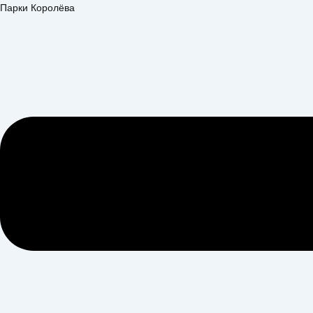
Перейти
Меню
Парки Королёва
к
содержимому