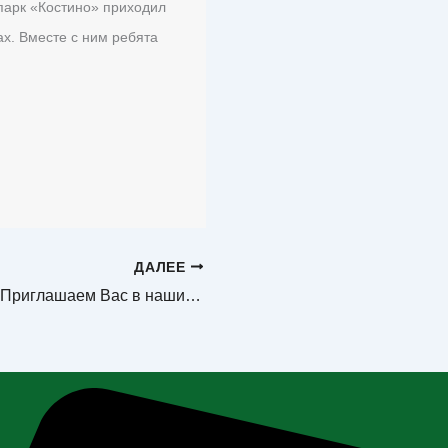
 парк «Костино» приходил
ах. Вместе с ним ребята
ДАЛЕЕ
Дорогие друзья!Приглашаем Вас в наши парки!#ЦентральныйГородскойПарк #ПаркКостин…