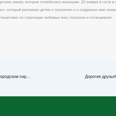
детских сказок, которые полюбились малышам. 22 января в гости в
гах», который рассказал детям о писателях и о созданных ими сказк
тешествие по страницам любимых книг, поиграли и потанцевали.
21 января в Центральном городском парке прошла игровая программа «По снежным дор…