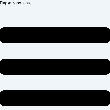
Перейти
Меню
Парки Королёва
к
содержимому