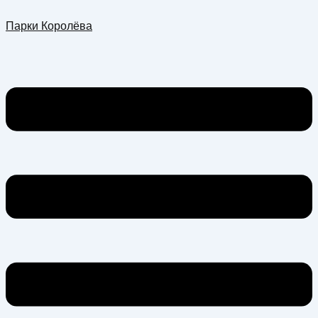
Перейти
Меню
Парки Королёва
к
содержимому