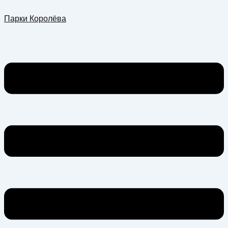
Перейти
Меню
Парки Королёва
к
содержимому