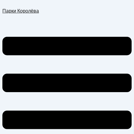
Перейти
Меню
Парки Королёва
к
содержимому