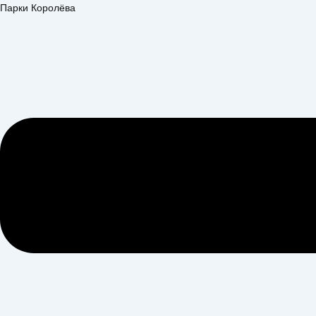
Перейти
Меню
Парки Королёва
к
содержимому