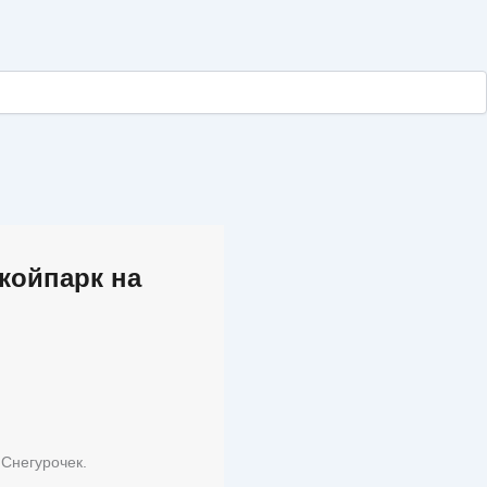
койпарк на
Снегурочек.