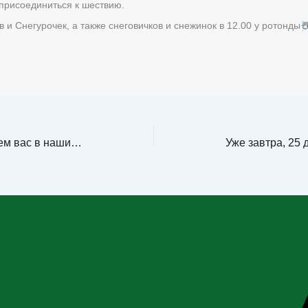
рисоединиться к шествию.
и Снегурочек, а также снеговичков и снежинок в 12.00 у ротонды
☃
Дорогие друзья! Приглашаем вас в наши парки 24 декабря (суббота).До Нового года …