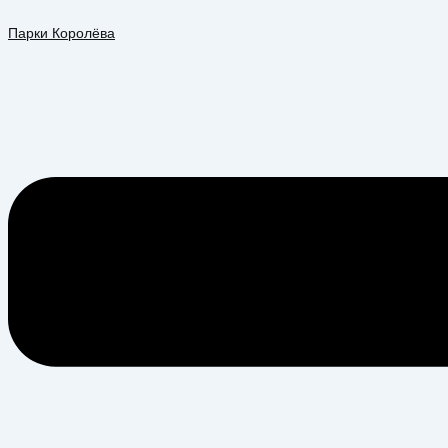
Перейти
Меню
к
Парки Королёва
содержимому