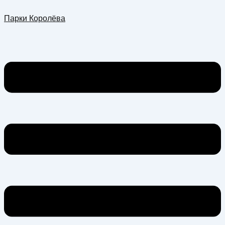
Перейти
Меню
Парки Королёва
к
содержимому