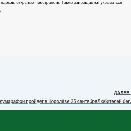
парков, открытых пространств. Также запрещается укрываться
й.
ДАЛЕЕ
лумарафон пройдет в Королёве 25 сентябряЛюбителей бе