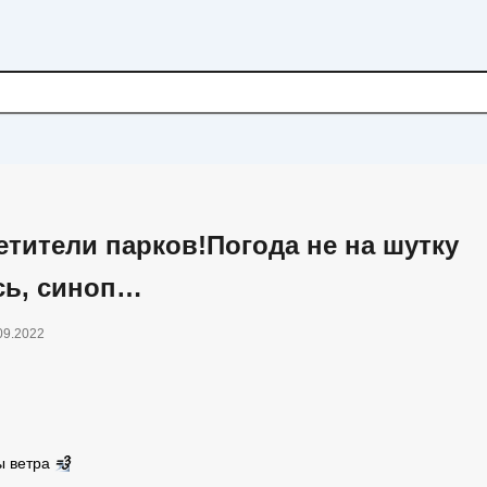
етители парков!Погода не на шутку
сь, синоп…
09.2022
ы ветра
💨