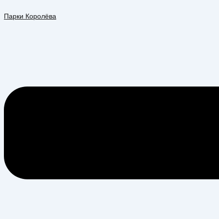
Перейти
Меню
к
Парки Королёва
содержимому