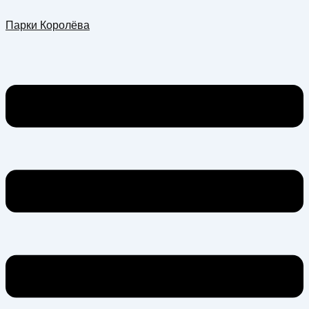
Перейти
Меню
Парки Королёва
к
содержимому