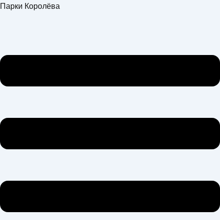
Перейти
Меню
Парки Королёва
к
содержимому