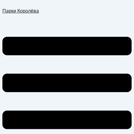
Перейти
Меню
Парки Королёва
к
содержимому