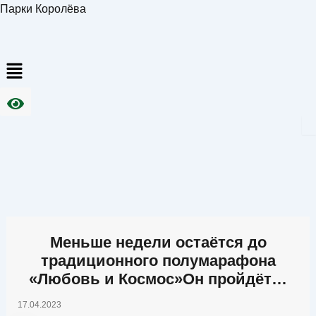
Перейти
Парки Королёва
к
содержимому
Меню
Меньше недели остаётся до
традиционного полумарафона
«Любовь и Космос»Он пройдёт…
17.04.2023