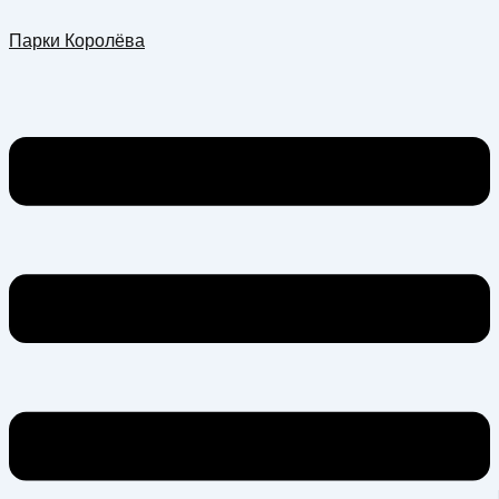
Перейти
Меню
Парки Королёва
к
содержимому