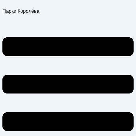
Перейти
Меню
Парки Королёва
к
содержимому